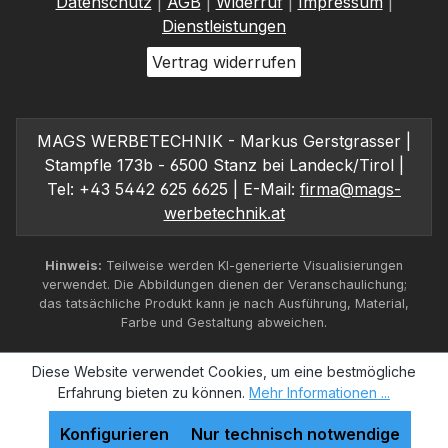
Datenschutz
|
AGB
|
Widerruf
|
Impressum
|
Dienstleistungen
Vertrag widerrufen
MAGS WERBETECHNIK - Markus Gerstgrasser |
Stampfle 173b - 6500 Stanz bei Landeck/Tirol |
Tel: +43 5442 625 6625 | E-Mail:
firma@mags-
werbetechnik.at
Hinweis:
Teilweise werden KI-generierte Visualisierungen
verwendet. Die Abbildungen dienen der Veranschaulichung;
das tatsächliche Produkt kann je nach Ausführung, Material,
Farbe und Gestaltung abweichen.
Diese Website verwendet Cookies, um eine bestmögliche
Erfahrung bieten zu können.
Mehr Informationen ...
Konfigurieren
Nur technisch notwendige