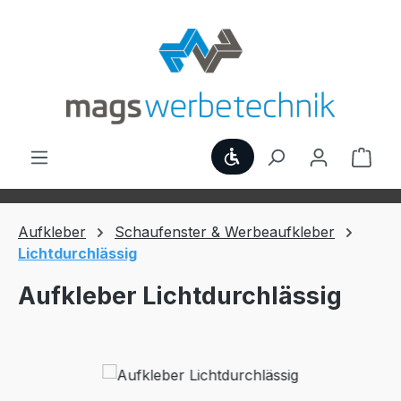
Zum Hauptinhalt springen
Werkzeugleiste anzei
Ware
Aufkleber
Schaufenster & Werbeaufkleber
Lichtdurchlässig
Aufkleber Lichtdurchlässig
Bildergalerie überspringen