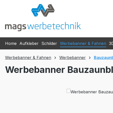
m Hauptinhalt springen
Zur Suche springen
Zur Hauptnavigation springen
Home
Aufkleber
Schilder
Werbebanner & Fahnen
3
Werbebanner & Fahnen
Werbebanner
Bauzaun
Werbebanner Bauzaunb
Bildergalerie überspringen