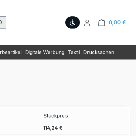
Werkzeugleiste anzeige
0,00 €
Ware
beartikel
Digitale Werbung
Textil
Drucksachen
Stückpreis
114,24 €