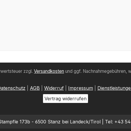
hrwertsteuer zzgl.
Versandkosten
und ggf. Nachnahmegebühren, w
atenschutz
|
AGB
|
Widerruf
|
Impressum
|
Dienstleistung
Vertrag widerrufen
pfle 173b - 6500 Stanz bei Landeck/Tirol | Tel: +43 544