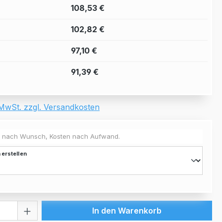
108,53 €
102,82 €
97,10 €
91,39 €
. MwSt. zzgl. Versandkosten
 nach Wunsch, Kosten nach Aufwand.
 erstellen
 Anzahl: Gib den gewünschten Wert ein 
In den Warenkorb