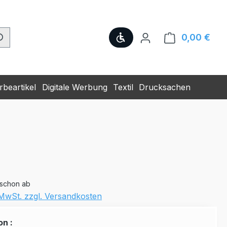
Werkzeugleiste anzeige
0,00 €
Ware
beartikel
Digitale Werbung
Textil
Drucksachen
 schon ab
. MwSt. zzgl. Versandkosten
on :