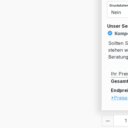
Druckdaten
Unser Se
Kompe
Sollten 
stehen w
Beratung
Ihr Prei
Gesamt
Endprei
*Preise
Produkt