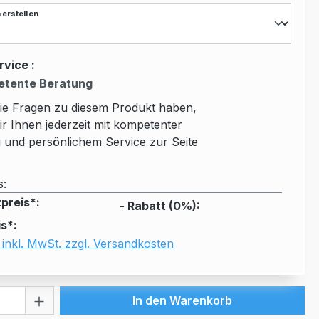
 erstellen
rvice :
tente Beratung
Sie Fragen zu diesem Produkt haben,
ir Ihnen jederzeit mit kompetenter
 und persönlichem Service zur Seite
s:
preis*:
- Rabatt (
0
%):
s*:
 inkl. MwSt. zzgl. Versandkosten
 Anzahl: Gib den gewünschten Wert ein 
In den Warenkorb