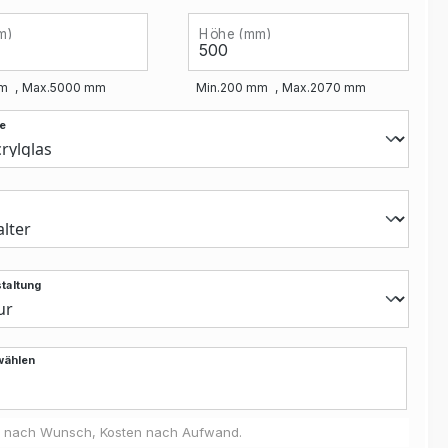
m)
Höhe (mm)
m
Max.
5000
mm
Min.
200
mm
Max.
2070
mm
e
taltung
wählen
 nach Wunsch, Kosten nach Aufwand.