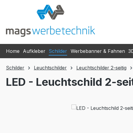
m Hauptinhalt springen
Zur Suche springen
Zur Hauptnavigation springen
Home
Aufkleber
Schilder
Werbebanner & Fahnen
3
Schilder
Leuchtschilder
Leuchtschilder 2-seitig
LED - Leuchtschild 2-sei
Bildergalerie überspringen