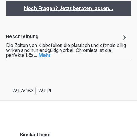
Noch Fragen? Jetzt beraten lassen...
Beschreibung
Die Zeiten von Klebefolien die plastisch und oftmals billig
wirken sind nun endgültig vorbei. Chromlets ist die
perfekte Lös…
Mehr
WT76183 | WTPI
Produktgalerie überspringen
Similar Items