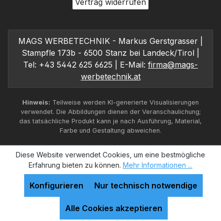
Vertrag widerrufen
MAGS WERBETECHNIK - Markus Gerstgrasser |
Stampfle 173b - 6500 Stanz bei Landeck/Tirol |
Tel: +43 5442 625 6625 | E-Mail:
firma@mags-
werbetechnik.at
Hinweis:
Teilweise werden KI-generierte Visualisierungen
verwendet. Die Abbildungen dienen der Veranschaulichung;
das tatsächliche Produkt kann je nach Ausführung, Material,
Farbe und Gestaltung abweichen.
Diese Website verwendet Cookies, um eine bestmögliche
Erfahrung bieten zu können.
Mehr Informationen ...
Konfigurieren
Nur technisch notwendige
Alle Cookies akzeptieren