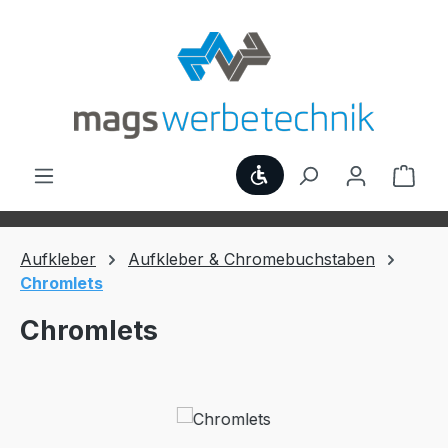
Zum Hauptinhalt springen
Werkzeugleiste anzei
Ware
Aufkleber
Aufkleber & Chromebuchstaben
Chromlets
Chromlets
Bildergalerie überspringen