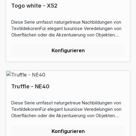
(EN15102)Aldehydemissionen (CMR ISO 16000)Die
Togo white - X52
antibakteriellen Eigenschaften des Produkts JIS Z 2081
am. 1 (2012) Saugfähigkeit (EN12956)Download
Diese Serie umfasst naturgetreue Nachbildungen von
Datenblatt
TextildekorenFür elegant luxuriöse Veredelungen von
Oberflächen oder die Akzentuierung von Objekten.
Rabattstaffel: ab 5lfm - 10% Rabatt ab 10lfm - 22%
Rabattab 50lfm - 25% RabattEigenschaften:
Konfigurieren
Bahnbreite: 122cmRollenlänge: 50m Preise sind
Laufmeterpreise Widerstand gegen Kratzer:
DurchschnittOberflächenfinish: TexturiertDehnbar: Ja
Garantie: 10 Jahr(e) pflegeleichtZertifizierung: REACH-
konformCE Wanddekoration
(EN15102)Aldehydemissionen (CMR ISO 16000)Die
Truffle - NE40
antibakteriellen Eigenschaften des Produkts JIS Z 2081
am. 1 (2012) Saugfähigkeit (EN12956)Download
Diese Serie umfasst naturgetreue Nachbildungen von
Datenblatt
TextildekorenFür elegant luxuriöse Veredelungen von
Oberflächen oder die Akzentuierung von Objekten.
Rabattstaffel: ab 5lfm - 10% Rabatt ab 10lfm - 22%
Rabattab 50lfm - 25% RabattEigenschaften:
Konfigurieren
Bahnbreite: 122cmRollenlänge: 50m Preise sind