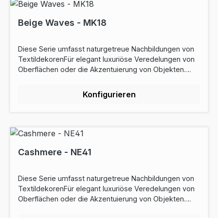
Beige Waves - MK18
Diese Serie umfasst naturgetreue Nachbildungen von
TextildekorenFür elegant luxuriöse Veredelungen von
Oberflächen oder die Akzentuierung von Objekten.
Rabattstaffel: ab 5lfm - 10% Rabatt ab 10lfm - 22%
Rabattab 50lfm - 25% RabattEigenschaften:
Konfigurieren
Bahnbreite: 122cmRollenlänge: 50m Preise sind
Laufmeterpreise Widerstand gegen Kratzer:
DurchschnittOberflächenfinish: TexturiertDehnbar: Ja
Garantie: 10 Jahr(e) pflegeleichtZertifizierung: REACH-
konformCE Wanddekoration
(EN15102)Aldehydemissionen (CMR ISO 16000)Die
Cashmere - NE41
antibakteriellen Eigenschaften des Produkts JIS Z 2081
am. 1 (2012) Saugfähigkeit (EN12956)Download
Diese Serie umfasst naturgetreue Nachbildungen von
Datenblatt
TextildekorenFür elegant luxuriöse Veredelungen von
Oberflächen oder die Akzentuierung von Objekten.
Rabattstaffel: ab 5lfm - 10% Rabatt ab 10lfm - 22%