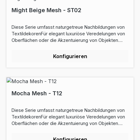
konformCE Wanddekoration
(EN15102)Aldehydemissionen (CMR ISO 16000)Die
Might Beige Mesh - ST02
antibakteriellen Eigenschaften des Produkts JIS Z 2081
am. 1 (2012) Saugfähigkeit (EN12956)Download
Diese Serie umfasst naturgetreue Nachbildungen von
Datenblatt
TextildekorenFür elegant luxuriöse Veredelungen von
Oberflächen oder die Akzentuierung von Objekten.
Rabattstaffel: ab 5lfm - 10% Rabatt ab 10lfm - 22%
Rabattab 50lfm - 25% RabattEigenschaften:
Konfigurieren
Bahnbreite: 122cmRollenlänge: 50m Preise sind
Laufmeterpreise Widerstand gegen Kratzer:
DurchschnittOberflächenfinish: TexturiertDehnbar: Ja
Garantie: 10 Jahr(e) pflegeleichtZertifizierung: REACH-
konformCE Wanddekoration
(EN15102)Aldehydemissionen (CMR ISO 16000)Die
Mocha Mesh - T12
antibakteriellen Eigenschaften des Produkts JIS Z 2081
am. 1 (2012) Saugfähigkeit (EN12956)Download
Diese Serie umfasst naturgetreue Nachbildungen von
Datenblatt
TextildekorenFür elegant luxuriöse Veredelungen von
Oberflächen oder die Akzentuierung von Objekten.
Rabattstaffel: ab 5lfm - 10% Rabatt ab 10lfm - 22%
Rabattab 50lfm - 25% RabattEigenschaften:
Konfigurieren