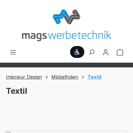
Zum Hauptinhalt springen
Werkzeugleiste anzei
Ware
Interieur Design
Möbelfolien
Textil
Textil