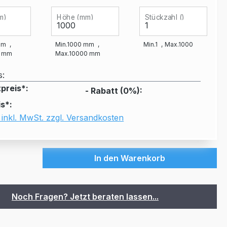
m)
Höhe (mm)
Stückzahl ()
mm
Min.
1000
mm
Min.
1
Max.
1000
mm
Max.
10000
mm
s:
preis*:
- Rabatt (
0
%):
s*:
 inkl. MwSt. zzgl. Versandkosten
In den Warenkorb
Noch Fragen? Jetzt beraten lassen...