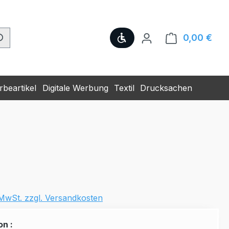
Werkzeugleiste anzeige
0,00 €
Ware
beartikel
Digitale Werbung
Textil
Drucksachen
. MwSt. zzgl. Versandkosten
on :