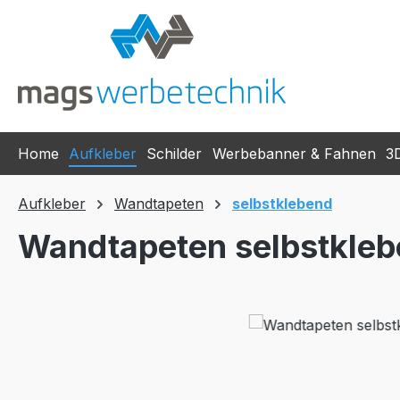
m Hauptinhalt springen
Zur Suche springen
Zur Hauptnavigation springen
Home
Aufkleber
Schilder
Werbebanner & Fahnen
3
Aufkleber
Wandtapeten
selbstklebend
Wandtapeten selbstkle
Bildergalerie überspringen